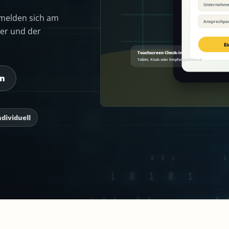
 melden sich am
er und der
en
dividuell