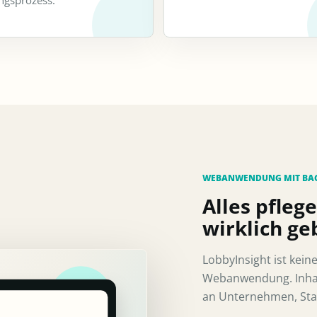
gsprozess.
WEBANWENDUNG MIT BA
Alles pfle
wirklich ge
LobbyInsight ist kein
Webanwendung. Inhal
an Unternehmen, Sta