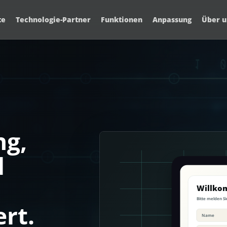
te
Technologie-Partner
Funktionen
Anpassung
Über u
g,
l
n
ert.